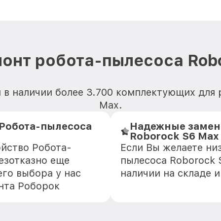
онт робота-пылесоса Rob
 в наличии более 3.700 комплектующих для
Max.
Робота-пылесоса
Надежные замен
Roborock S6 Max
ойство Робота-
Если Вы желаете ни
езотказно еще
пылесоса Roborock 
го выбора у нас
наличии на складе 
нта Роборок