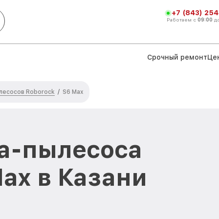
+7 (843) 254
Работаем с
09:00
д
Срочный ремонт
Це
лесосов Roborock
/
S6 Max
а-пылесоса
Max в Казани