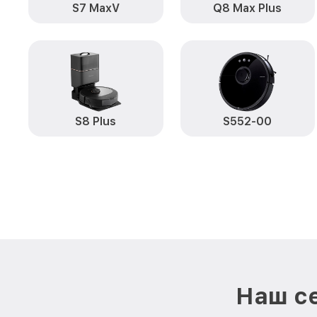
S7 MaxV
Q8 Max Plus
S8 Plus
S552-00
Наш се