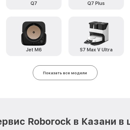
Q7
Q7 Plus
Ремонт цепи питания S6 Max Ro
Замена аккумулятора S6 Max Ro
Обновление ПО S6 Max Roboroc
Jet M6
Замена датчиков управления, в
S7 Max V Ultra
движения S6 Max Roborock
Замена колеса управления S6 M
Показать все модели
Ремонт платы управления S6 Ma
рвис Roborock в Казани в