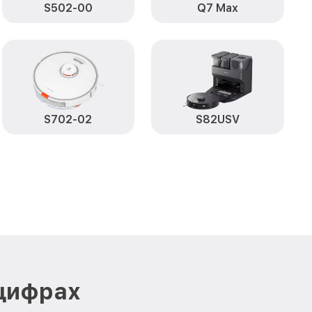
S502-00
Q7 Max
от 600₽
borock
Заказать
от 350₽
borock
Заказать
от 1800₽
k
Заказать
ысоты,
S702-02
S82USV
от 1250₽
Заказать
от 1750₽
ax Roborock
Заказать
от 2100₽
x Roborock
Заказать
 цифрах